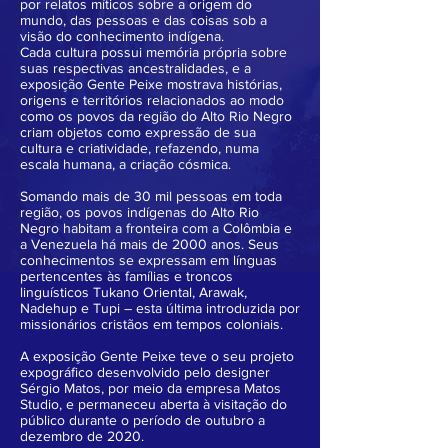
por relatos míticos sobre a origem do
mundo, das pessoas e das coisas sob a
visão do conhecimento indígena.
Cada cultura possui memória própria sobre
suas respectivas ancestralidades, e a
exposição Gente Peixe mostrava histórias,
origens e territórios relacionados ao modo
como os povos da região do Alto Rio Negro
criam objetos como expressão de sua
cultura e criatividade, refazendo, numa
escala humana, a criação cósmica.
Somando mais de 30 mil pessoas em toda
região, os povos indígenas do Alto Rio
Negro habitam a fronteira com a Colômbia e
a Venezuela há mais de 2000 anos. Seus
conhecimentos se expressam em línguas
pertencentes às famílias e troncos
linguísticos Tukano Oriental, Arawak,
Nadehup e Tupi – esta última introduzida por
missionários cristãos em tempos coloniais.
A exposição Gente Peixe teve o seu projeto
expográfico desenvolvido pelo designer
Sérgio Matos, por meio da empresa Matos
Studio, e permaneceu aberta à visitação do
público durante o período de outubro a
dezembro de 2020.