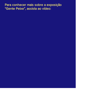
Para conhecer mais sobre a exposição
“Gente Peixe”, assista ao vídeo: